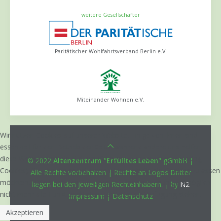
weitere Gesellschafter
Paritätischer Wohlfahrtsverband Berlin e.V.
Miteinander Wohnen e.V.
Wir nutzen Cookies auf unserer Website. Einige von ihnen sind
essenziell für den Betrieb der Seite, während andere uns helfen,
diese Website und die Nutzererfahrung zu verbessern (Tracking
© 2022
Altenzentrum "Erfülltes Leben"
gGmbH |
Cookies). Sie können selbst entscheiden, ob Sie die Cookies zulassen
Alle Rechte vorbehalten | Rechte an Logos Dritter
möchten. Bitte beachten Sie, dass bei einer Ablehnung womöglich
liegen bei den jeweiligen Rechteinhabern. | by
N2
nicht mehr alle Funktionalitäten der Seite zur Verfügung stehen.
Impressum
|
Datenschutz
Akzeptieren