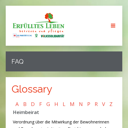
FAQ
Glossary
A
B
D
F
G
H
L
M
N
P
R
V
Z
Heimbeirat
Verordnung über die Mitwirkung der Bewohnerinnen