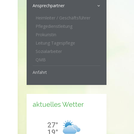
Ansprechpartner
Heimleiter / Geschäftsführer
Pflegedienstleitung
Prokuristin
Leitung Tagespflege
Sozialarbeiter
QMB
Anfahrt
aktuelles Wetter