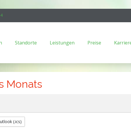
94
n
Standorte
Leistungen
Preise
Karrier
es Monats
utlook (.ics)