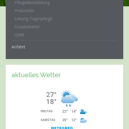
Pflegedienstleitung
Prokuristin
Leitung Tagespflege
Sozialarbeiter
QMB
Anfahrt
aktuelles Wetter